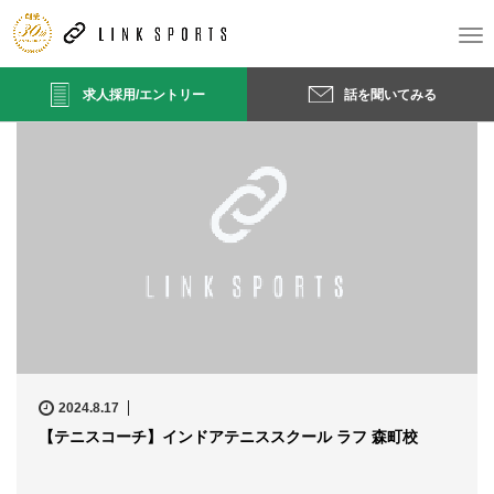
ホーム
T
o
g
求人採用/エントリー
話を聞いてみる
g
l
e
n
a
v
i
g
a
t
i
o
n
2024.8.17
【テニスコーチ】インドアテニススクール ラフ 森町校