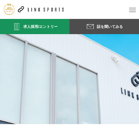
T
o
g
求人採用/エントリー
話を聞いてみる
g
l
e
n
a
v
i
g
a
t
i
o
n