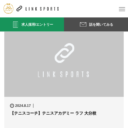
ホーム
T
o
g
求人採用/エントリー
話を聞いてみる
g
l
e
n
a
v
i
g
a
t
i
o
n
2024.8.17
【テニスコーチ】テニスアカデミー ラフ 大分校