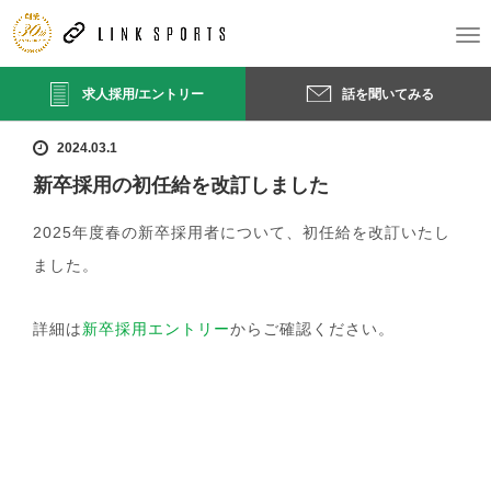
ホーム
お知らせ
新卒採用の初任給を改訂しました
T
o
g
求人採用/エントリー
話を聞いてみる
g
l
e
2024.03.1
n
新卒採用の初任給を改訂しました
a
v
2025年度春の新卒採用者について、初任給を改訂いたし
i
g
ました。
a
t
i
詳細は
新卒採用エントリー
からご確認ください。
o
n