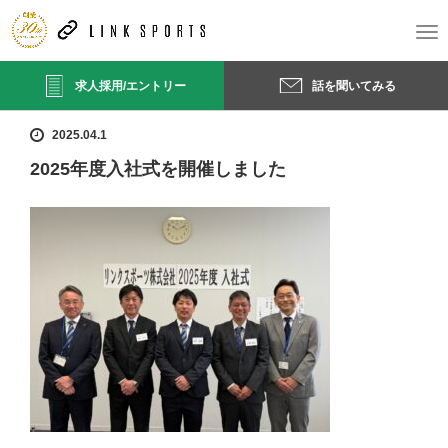
ホーム
お知らせ
2025年度入社式を開催しました
T
o
g
求人採用/エントリー
話を聞いてみる
g
l
e
2025.04.1
n
2025年度入社式を開催しました
a
v
i
g
a
t
i
o
n