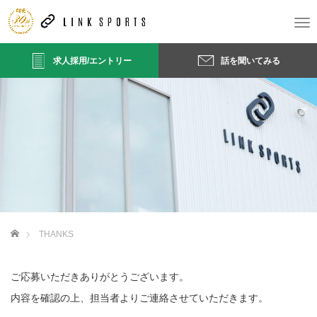
T
o
g
求人採用/エントリー
話を聞いてみる
g
l
e
n
a
v
i
g
a
t
i
o
ホーム
THANKS
n
ご応募いただきありがとうございます。
内容を確認の上、担当者よりご連絡させていただきます。